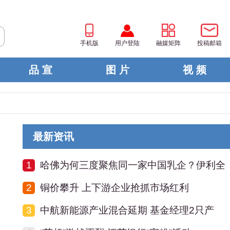
手机版
用户登陆
融媒矩阵
投稿邮箱
品 宣
图 片
视 频
最新资讯
1
哈佛为何三度聚焦同一家中国乳企？伊利全
2
铜价攀升 上下游企业抢抓市场红利
3
中航新能源产业混合延期 基金经理2只产