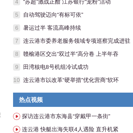
4
“苏超”激战正酣 江苏银行“宠粉”活动
5
自动驾驶迈向“有标可依”
6
暑运过半 客流高峰持续
起
7
连云港市委养老服务领域专项巡察完成进驻
8
赣榆港区交出“双过半”高分卷 上半年吞
9
田湾核电8号机组冷试成功
10
连云港市以改革“硬举措”优化营商“软环
热点视频
旅
探访连云港市东海县“穿戴甲一条街”
连云港 快艇出海失联4人遇险 直升机紧