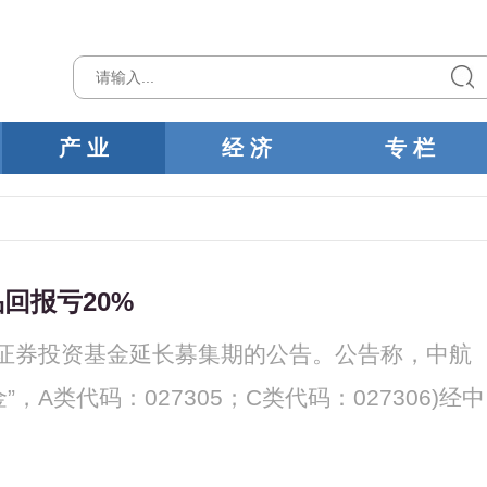
产 业
经 济
专 栏
回报亏20%
证券投资基金延长募集期的公告。公告称，中航
A类代码：027305；C类代码：027306)经中