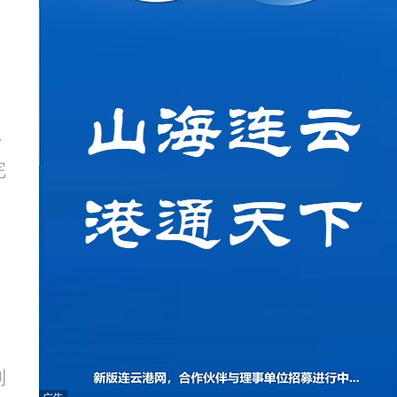
，
完
到