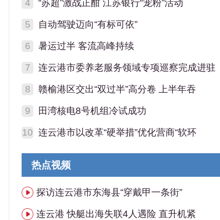
4
“苏超”激战正酣 江苏银行“宠粉”活动
5
自动驾驶迈向“有标可依”
6
暑运过半 客流高峰持续
7
连云港市委养老服务领域专项巡察完成进驻
8
赣榆港区交出“双过半”高分卷 上半年吞
9
田湾核电8号机组冷试成功
10
连云港市以改革“硬举措”优化营商“软环
热点视频
探访连云港市东海县“穿戴甲一条街”
连云港 快艇出海失联4人遇险 直升机紧