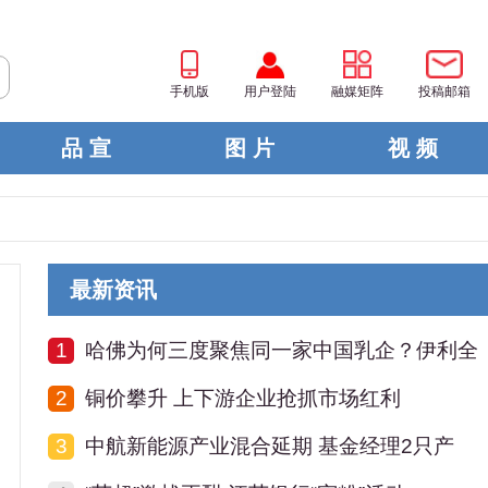
手机版
用户登陆
融媒矩阵
投稿邮箱
品 宣
图 片
视 频
最新资讯
1
哈佛为何三度聚焦同一家中国乳企？伊利全
2
铜价攀升 上下游企业抢抓市场红利
3
中航新能源产业混合延期 基金经理2只产