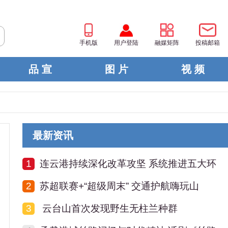
手机版
用户登陆
融媒矩阵
投稿邮箱
品 宣
图 片
视 频
最新资讯
1
连云港持续深化改革攻坚 系统推进五大环
2
苏超联赛+“超级周末” 交通护航嗨玩山
3
云台山首次发现野生无柱兰种群