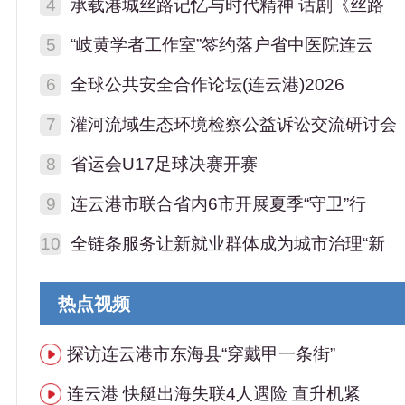
4
承载港城丝路记忆与时代精神 话剧《丝路
5
“岐黄学者工作室”签约落户省中医院连云
6
全球公共安全合作论坛(连云港)2026
7
灌河流域生态环境检察公益诉讼交流研讨会
8
省运会U17足球决赛开赛
9
连云港市联合省内6市开展夏季“守卫”行
10
全链条服务让新就业群体成为城市治理“新
热点视频
探访连云港市东海县“穿戴甲一条街”
连云港 快艇出海失联4人遇险 直升机紧