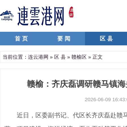
首 页
要 闻
区 县
当前位置：
连云港网
»
区 县
»
赣榆区
» 正文
赣榆：齐庆磊调研赣马镇海
2026-06-09 16:43:
近日，区委副书记、代区长齐庆磊赴赣