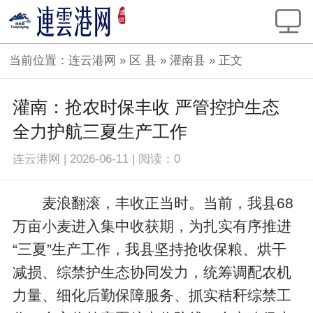
当前位置：
连云港网
»
区 县
»
灌南县
» 正文
灌南：抢农时保丰收 严管控护生态
全力护航三夏生产工作
连云港网
|
2026-06-11
|
阅读：
0
麦浪翻滚，丰收正当时。当前，我县68
万亩小麦进入集中收获期，为扎实有序推进
“三夏”生产工作，我县坚持抢收保粮、烘干
减损、综禁护生态协同发力，统筹调配农机
力量、细化后勤保障服务、抓实秸秆综禁工