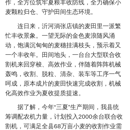
作，全方位筑牢夏粮丰收防线，全力确保小
麦颗粒归仓、守护田间生态环境。
连日来，沂河淌张店镇的麦田里一派繁
忙丰收景象。一望无际的金色麦浪随风涌
动，饱满沉甸甸的麦穗挂满枝头，预示着又
一个丰收年。田间地头，一台台大型联合收
割机来回穿梭、高效作业，伴随着阵阵机械
轰鸣，收割、脱粒、清杂、装车等工序一气
呵成，原本成片的麦田快速完成收割，机械
化高效作业为夏收提质提速。
据了解，今年“三夏”生产期间，我县统
筹调配农机力量，计划投入2000余台联合收
割机，可满足全县68万亩小麦的收割作业需