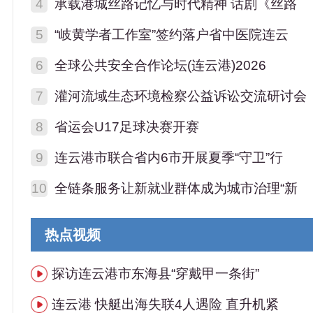
4
承载港城丝路记忆与时代精神 话剧《丝路
5
“岐黄学者工作室”签约落户省中医院连云
6
全球公共安全合作论坛(连云港)2026
7
灌河流域生态环境检察公益诉讼交流研讨会
8
省运会U17足球决赛开赛
9
连云港市联合省内6市开展夏季“守卫”行
10
全链条服务让新就业群体成为城市治理“新
热点视频
探访连云港市东海县“穿戴甲一条街”
连云港 快艇出海失联4人遇险 直升机紧