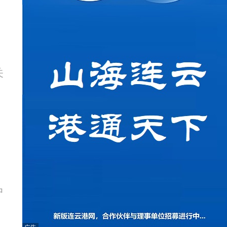
书
关
中
中