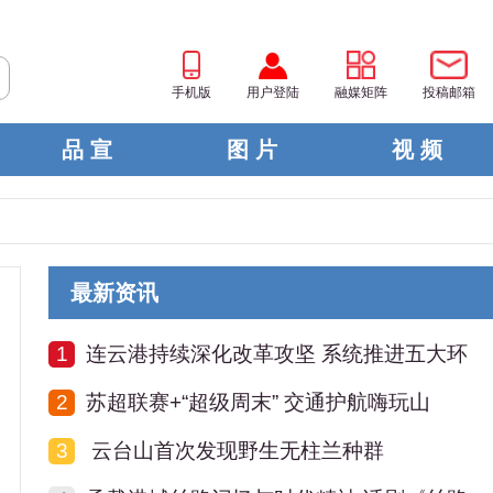
手机版
用户登陆
融媒矩阵
投稿邮箱
品 宣
图 片
视 频
最新资讯
1
连云港持续深化改革攻坚 系统推进五大环
2
苏超联赛+“超级周末” 交通护航嗨玩山
3
云台山首次发现野生无柱兰种群