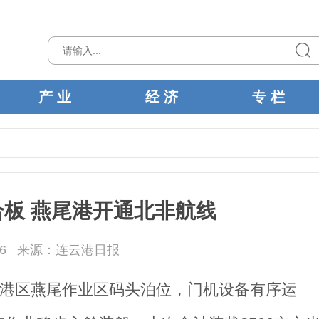
产 业
经 济
专 栏
板 燕尾港开通北非航线
6
来源：连云港日报
河港区燕尾作业区码头泊位，门机设备有序运