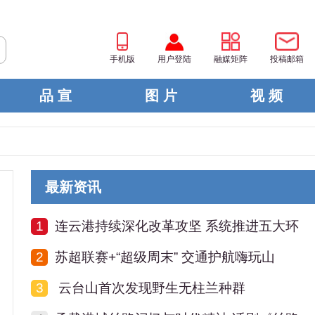
手机版
用户登陆
融媒矩阵
投稿邮箱
品 宣
图 片
视 频
最新资讯
1
连云港持续深化改革攻坚 系统推进五大环
2
苏超联赛+“超级周末” 交通护航嗨玩山
3
云台山首次发现野生无柱兰种群