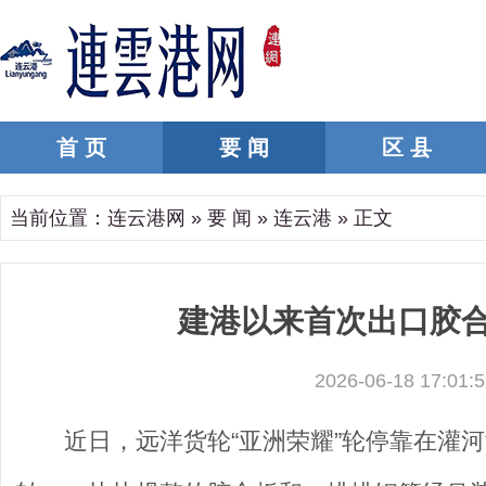
首 页
要 闻
区 县
当前位置：
连云港网
»
要 闻
»
连云港
» 正文
建港以来首次出口胶合
2026-06-18 17:01:5
近日，远洋货轮“亚洲荣耀”轮停靠在灌