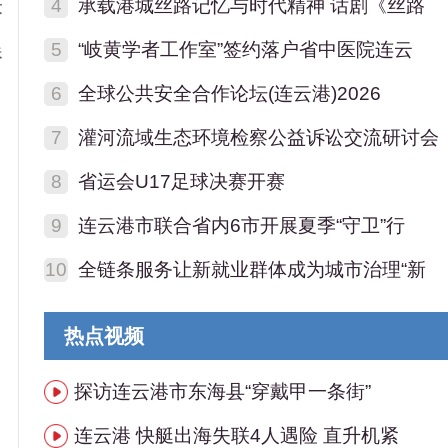
米
4
承载港城丝路记忆与时代精神 话剧《丝路
5
“岐黄学者工作室”签约落户省中医院连云
港
6
全球公共安全合作论坛(连云港)2026
7
灌河流域生态环境检察公益诉讼交流研讨会
8
省运会U17足球决赛开赛
9
连云港市联合省内6市开展夏季“守卫”行
10
全链条服务让新就业群体成为城市治理“新
热点视频
探访连云港市东海县“穿戴甲一条街”
连云港 快艇出海失联4人遇险 直升机紧